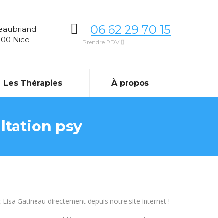
06 62 29 70 15
eaubriand
6100 Nice
Prendre RDV
Les Thérapies
À propos
ltation psy
isa Gatineau directement depuis notre site internet !