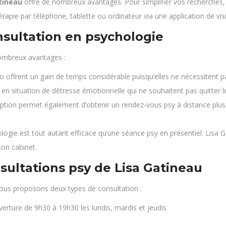
tineau
offre de nombreux avantages. Pour simplifier vos recherches,
rapie par téléphone, tablette ou ordinateur via une application de vi
nsultation en psychologie
mbreux avantages :
io offrent un gain de temps considérable puisqu’elles ne nécessitent p
 en situation de détresse émotionnelle qui ne souhaitent pas quitter
option permet également d’obtenir un rendez-vous psy à distance plu
hologie est tout autant efficace qu’une séance psy en présentiel. L
son cabinet.
sultations psy de Lisa Gatineau
nous proposons deux types de consultation :
erture de 9h30 à 19h30 les lundis, mardis et jeudis